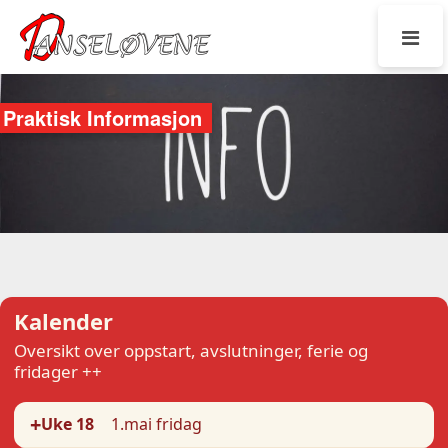
Praktisk Informasjon
Kalender
Oversikt over oppstart, avslutninger, ferie og
fridager ++
+
Uke 18
1.mai fridag